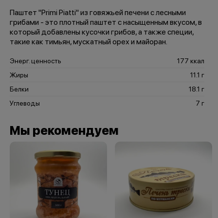
Паштет "Primi Piatti" из говяжьей печени с лесными
грибами - это плотный паштет с насыщенным вкусом, в
который добавлены кусочки грибов, а также специи,
такие как тимьян, мускатный орех и майоран.
Энерг. ценность
177 ккал
Жиры
11.1 г
Белки
18.1 г
Углеводы
7 г
Мы рекомендуем