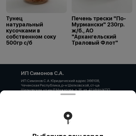
Тунец
Печень трески "По-
натуральный
Мурмански" 230гр.
кусочками в
ж/б., АО
собственном соку
"Архангельский
500гр с/б
Траловый Флот"
ИП Симонов С.А.
ИП Симонов С.А. Юридический адрес 366108,
Чеченская Республика, р-н Шелковской, ст-ца
Шелковская, ул им Р.Мажатова, д. 1Б, кв. 42 ИНН/КПП
860317654281 ОГРН 323237500333172 Банк
КРАСНОДАРСКОЕ ОТДЕЛЕНИЕ N8619 ПАО СБЕРБАНК
Р/счет 40802810030000034166 БИК банка 040349602
К/счет 30101810100000000602
Работает на эффективном ядре
Foodpicásso
ver. 3.2