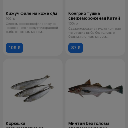
Кижуч филе на коже с/м
Конгрио тушка
свежемороженая Китай
100 гр
100 гр
Свежемороженое филе кижуча
на коже - это продукт из красной
Свежемороженая тушка конгрио
рыбы с нежным мясом
- это тушка рыбы без головы с
интенсивно
белым, плотным мясом,
напоминаю
109 ₽
87 ₽
Корюшка
Минтай без головы