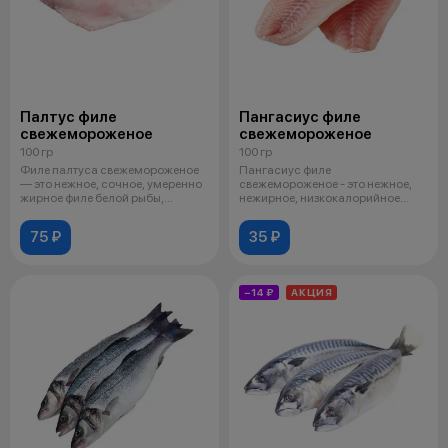
Палтус филе
Пангасиус филе
свежемороженое
свежемороженое
100 гр
100 гр
Филе палтуса свежемороженое
Пангасиус филе
— это нежное, сочное, умеренно
свежемороженое - это нежное,
жирное филе белой рыбы,
нежирное, низкокалорийное
которое
мясо белой рыбы, кот
75 ₽
35 ₽
−14 ₽
АКЦИЯ