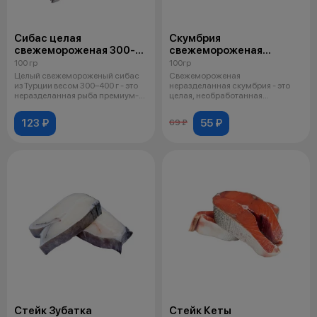
Сибас целая
Скумбрия
свежемороженая 300-
свежемороженая
400гр Турция
неразделанная
100 гр
100гр
Целый свежемороженый сибас
Свежемороженая
из Турции весом 300–400 г - это
неразделанная скумбрия - это
неразделанная рыба премиум-
целая, необработанная
клас
замороженная морская рыб
123 ₽
55 ₽
69 ₽
Стейк Зубатка
Стейк Кеты