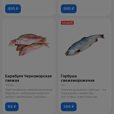
боков
495 ₽
590 ₽
АКЦИЯ
Барабуля Черноморская
Горбуша
свежая
свежемороженая
100 гр
1кг
Черноморская свежемороженая
Свежемороженая горбуша - это
барабуля - небольшая морская
тушка рыбы семейства
рыбка с вытянутым, сжатым с
лососевых, известная как
боков
«Розовый лосось
69 ₽
399 ₽