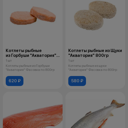
Котлеты рыбные
Котлеты рыбные из Щуки
из Горбуши "Акватория"
"Акватория" 800гр
800гр
1 шт
1 шт
Котлеты рыбные из Горбуши
Котлеты рыбные из щуки
"Акватория" Фасовка по 800гр
"Акватория" Фасовка по 800гр
620 ₽
580 ₽