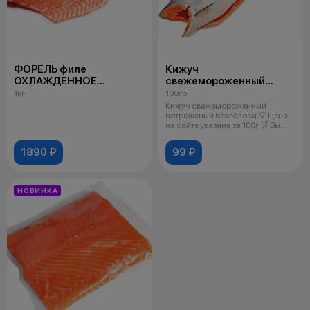
ФОРЕЛЬ филе
Кижуч
ОХЛАЖДЕННОЕ
свежемороженный
OVCHINNIKOV
потрошеный без головы
1кг
100гр
Кижуч свежемороженный
потрошеный без головы 💡 Цена
на сайте указана за 100г 🛒 Вы
добавля
1890 ₽
99 ₽
НОВИНКА