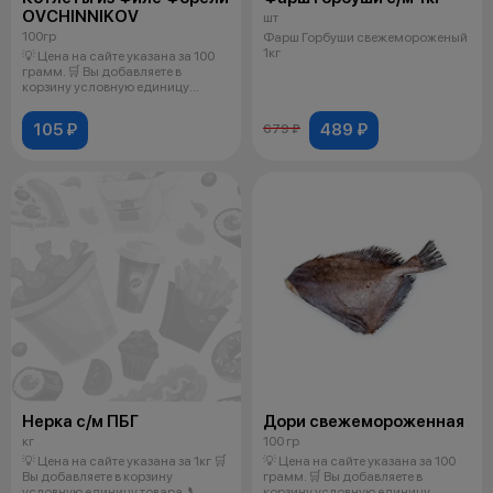
OVCHINNIKOV
шт
100гр
Фарш Горбуши свежемороженый
1кг
💡 Цена на сайте указана за 100
грамм. 🛒 Вы добавляете в
корзину условную единицу
товара.
105 ₽
489 ₽
679 ₽
Нерка с/м ПБГ
Дори свежемороженная
кг
100 гр
💡 Цена на сайте указана за 1кг 🛒
💡 Цена на сайте указана за 100
Вы добавляете в корзину
грамм. 🛒 Вы добавляете в
условную единицу товара. 📞
корзину условную единицу