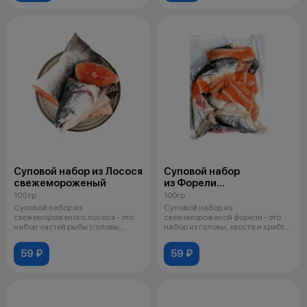
Суповой набор из Лосося
Суповой набор
свежемороженый
из Форели
свежемороженый
100 гр
100гр
Суповой набор из
Суповой набор из
свежемороженого лосося - это
свежемороженой форели - это
набор частей рыбы (головы,
набор из головы, хвоста и хребта
хвосты, хребты, о
рыбы, предна
59 ₽
59 ₽