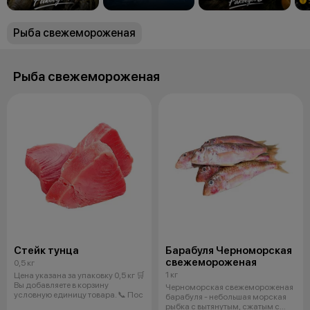
Рыба свежемороженая
Рыба свежемороженая
Стейк тунца
Барабуля Черноморская
свежемороженая
0,5 кг
1 кг
Цена указана за упаковку 0,5 кг 🛒
Вы добавляете в корзину
Черноморская свежемороженая
условную единицу товара. 📞 Пос
барабуля - небольшая морская
рыбка с вытянутым, сжатым с