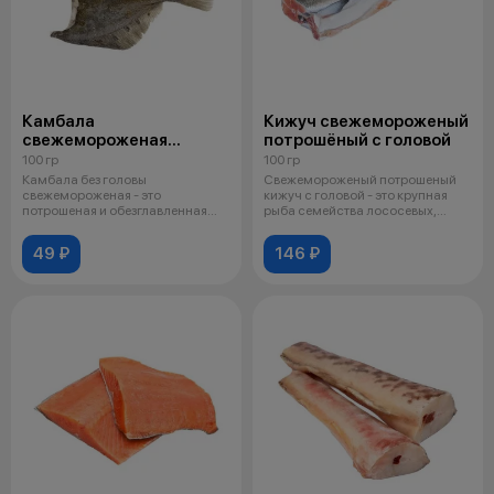
Камбала
Кижуч свежемороженый
свежемороженая
потрошёный с головой
без головы
100 гр
100 гр
Камбала без головы
Свежемороженый потрошеный
свежемороженая - это
кижуч с головой - это крупная
потрошеная и обезглавленная
рыба семейства лососевых,
тушка морской рыбы, пл
добываем
49 ₽
146 ₽