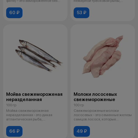
филе) – это замороженное без
нежирной тресковой рыбы,
кожи и кост
выловленной
60 ₽
53 ₽
Мойва свежемороженая
Молоки лососевых
неразделанная
свежемороженые
100 гр
100 гр
Мойва свежемороженая
Свежемороженые молоки
неразделанная - это дикая
лососевых - это семенные железы
атлантическая рыба,
самцов лосося, которые
замороженная сразу посл
заморожены шо
66 ₽
49 ₽