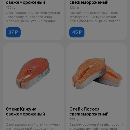
свежемороженый
свежемороженый
100 гр
100 гр
Свежемороженые стейки зубатки
Свежемороженые стейки кеты -
- это продукт из белого мяса
это порционные куски дикой
морской рыбы, отличающийся
дальневосточной рыбы, которая
нежн
благ
37 ₽
45 ₽
Стейк Кижуча
Стейк Лосося
свежемороженый
свежемороженый
100 гр
100 гр
Свежемороженый стейк кижуча -
Свежемороженый стейк лосося -
это порционный кусок ценной
это охлажденный кусок мяса