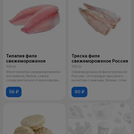
Тилапия филе
Треска филе
свежемороженое
свежемороженое Россия
100 гр
100 гр
Филе тилапии свежемороженое -
Свежемороженое филе трески из
это нежное, белое, слегка
России - это продукт высокого
сладковатое мясо пресноводной
качества с нежным, белым, слои
рыбы
56 ₽
90 ₽