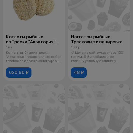
Котлеты рыбные
Наггетсы рыбные
из Трески "Акватория"
Тресковые в панировке
800гр
1 шт
100гр
Котлеты рыбные из трески
💡 Цена на сайте указана за 100
"Акватория" представляют собой
грамм. 🛒 Вы добавляете в
готовое блюдо из рыбного фарша
корзину условную единицу
тре
товара.
620,90 ₽
48 ₽