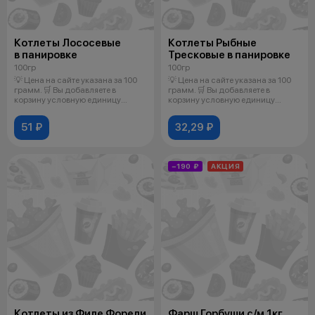
Котлеты Лососевые
Котлеты Рыбные
в панировке
Тресковые в панировке
100гр
100гр
💡 Цена на сайте указана за 100
💡 Цена на сайте указана за 100
грамм. 🛒 Вы добавляете в
грамм. 🛒 Вы добавляете в
корзину условную единицу
корзину условную единицу
товара.
товара.
51 ₽
32,29 ₽
−190 ₽
АКЦИЯ
Котлеты из Филе Форели
Фарш Горбуши с/м 1кг