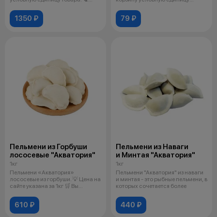
Посл
товара.
1350 ₽
79 ₽
Пельмени из Горбуши
Пельмени из Наваги
лососевые "Акватория"
и Минтая "Акватория"
1кг
1кг
Пельмени «Акватория»
Пельмени "Акватория" из наваги
лососевые из горбуши. 💡 Цена на
и минтая - это рыбные пельмени, в
сайте указана за 1кг 🛒 Вы
которых сочетается более
добавляе
610 ₽
440 ₽