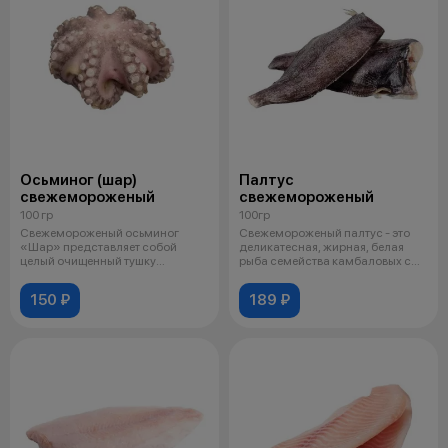
Осьминог (шар)
Палтус
свежемороженый
свежемороженый
100 гр
100гр
Свежемороженый осьминог
Свежемороженый палтус - это
«Шар» представляет собой
деликатесная, жирная, белая
целый очищенный тушку
рыба семейства камбаловых с
морского моллюска,
плотны
150 ₽
189 ₽