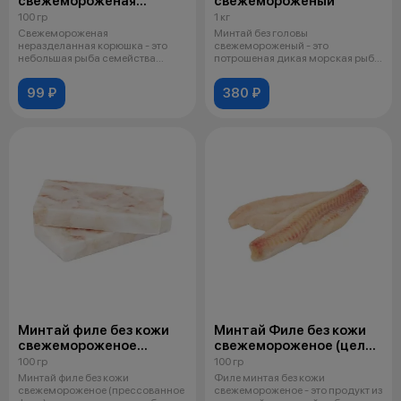
свежемороженая
свежемороженый
неразделанная
100 гр
1 кг
Свежемороженая
Минтай без головы
неразделанная корюшка - это
свежемороженый - это
небольшая рыба семейства
потрошеная дикая морская рыба
лососевых с характерны
семейства тресковых,
99 ₽
380 ₽
Минтай филе без кожи
Минтай Филе без кожи
свежемороженое
свежемороженое (целое
(прессованное филе)
филе)
100 гр
100 гр
Минтай филе без кожи
Филе минтая без кожи
свежемороженое (прессованное
свежемороженое - это продукт из