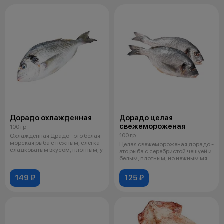
Дорадо охлажденная
Дорадо целая
свежемороженая
100 гр
100 гр
Охлажденная Драдо - это белая
морская рыба с нежным, слегка
Целая свежемороженая дорадо -
сладковатым вкусом, плотным, у
это рыба с серебристой чешуей и
белым, плотным, но нежным мя
149 ₽
125 ₽