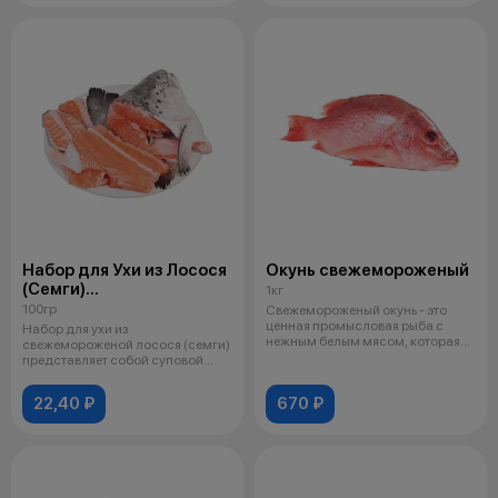
Набор для Ухи из Лосося
Окунь свежемороженый
(Семги)
1кг
свежемороженый
100гр
Свежемороженый окунь - это
ценная промысловая рыба с
Набор для ухи из
нежным белым мясом, которая
свежемороженой лосося (семги)
сохраняет
представляет собой суповой
набор, включающи
22,40 ₽
670 ₽