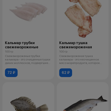
Кальмар трубки
Кальмар тушка
свежемороженые
свежемороженая
100 гр
100 гр
Свежемороженые трубки
Свежемороженая тушка
кальмара - это очищенные тушки
кальмара - это неочищенное
диких моллюсков, подвергшиеся
мясо морепродукта, которое
шоковой
быстро заморози
72 ₽
62 ₽