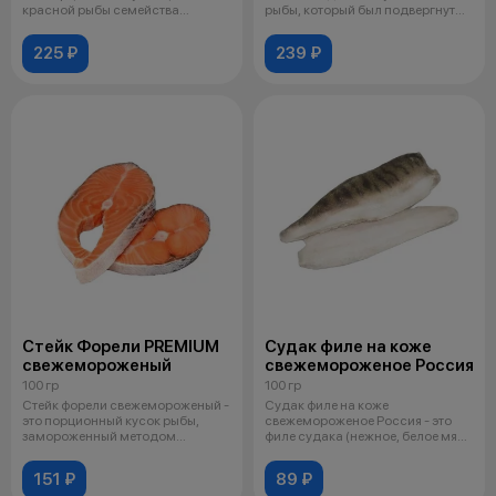
красной рыбы семейства
рыбы, который был подвергнут
лососевых
быст
225 ₽
239 ₽
Стейк Форели PREMIUM
Судак филе на коже
свежемороженый
свежемороженое Россия
100 гр
100 гр
Стейк форели свежемороженый -
Судак филе на коже
это порционный кусок рыбы,
свежемороженое Россия - это
замороженный методом
филе судака (нежное, белое мясо
шоковой замо
с легким сл
151 ₽
89 ₽