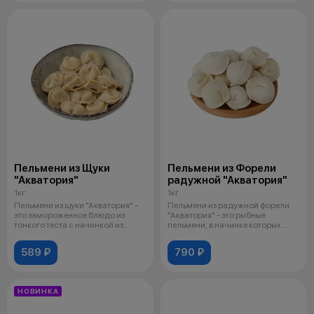
Пельмени из Щуки
Пельмени из Форели
"Акватория"
радужной "Акватория"
1кг
1кг
Пельмени из щуки "Акватория" -
Пельмени из радужной форели
это замороженное блюдо из
"Акватория" - это рыбные
тонкого теста с начинкой из
пельмени, в начинке которых
рубле
используе
589 ₽
790 ₽
НОВИНКА