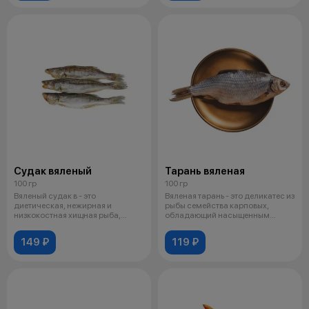
Судак вяленый
Тарань вяленая
100 гр
100 гр
Вяленый судак в - это
Вяленая тарань - это деликатес из
диетическая, нежирная и
рыбы семейства карповых,
низкокостная хищная рыба,
обладающий насыщенным
которую вялят до п
вкусом и
149 ₽
119 ₽