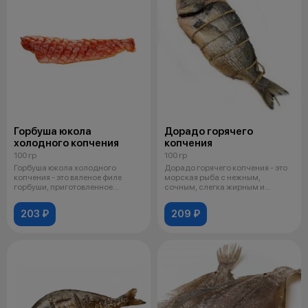
Горбуша юкола
Дорадо горячего
холодного копчения
копчения
100 гр
100 гр
Горбуша юкола холодного
Дорадо горячего копчения - это
копчения - это вяленое филе
морская рыба с нежным,
горбуши, приготовленное
сочным, слегка жирным и
методом холодн
сладковатым
203 ₽
209 ₽