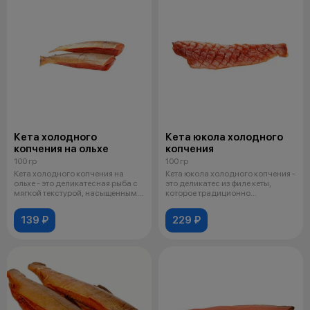
Кета холодного
Кета юкола холодного
копчения на ольхе
копчения
100 гр
100 гр
Кета холодного копчения на
Кета юкола холодного копчения -
ольхе - это деликатесная рыба с
это деликатес из филе кеты,
мягкой текстурой, насыщенным
которое традиционно
вк
обрабатыва
139 ₽
229 ₽