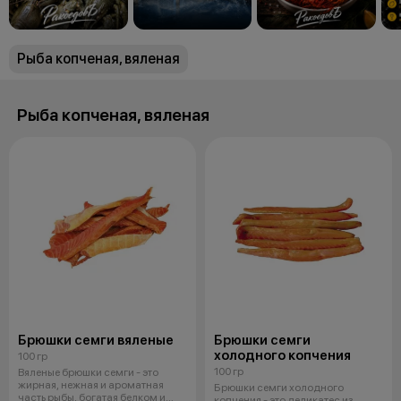
Рыба копченая, вяленая
Рыба копченая, вяленая
Брюшки семги вяленые
Брюшки семги
холодного копчения
100 гр
100 гр
Вяленые брюшки семги - это
жирная, нежная и ароматная
Брюшки семги холодного
часть рыбы, богатая белком и
копчения - это деликатес из