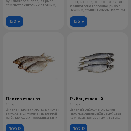
сушеная пресноводная рыба
Пелядь холодного копчения - это
семейства сиговых с плотным,
деликатесная северная рыба с
жирным
нежным, сочным мясом, плотной
132 ₽
132 ₽
Плотва вяленая
Рыбец вяленый
100 гр
100 гр
Вяленая плотва - это популярная
Вяленый рыбец - это редкая
закуска, получаемая из речной
пресноводная рыба семейства
рыбы методом просаливания и
карповых, которая ценится за
нежное
109 ₽
102 ₽