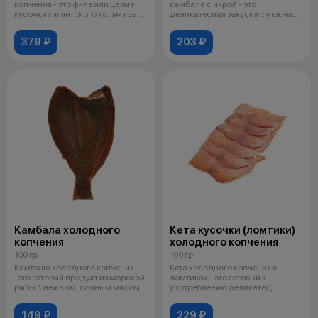
копчения - это филе или целые
камбала с икрой - это
кусочки гигантского кальмара,
деликатесная закуска с нежным,
обр
слегка слоист
379 ₽
203 ₽
Камбала холодного
Кета кусочки (ломтики)
копчения
холодного копчения
100 гр
100 гр
Камбала холодного копчения
Кета холодного копчения в
-это готовый продукт из морской
ломтиках - это готовый к
рыбы с нежным, сочным мясом и
употреблению деликатес,
т
представляющий
149 ₽
229 ₽