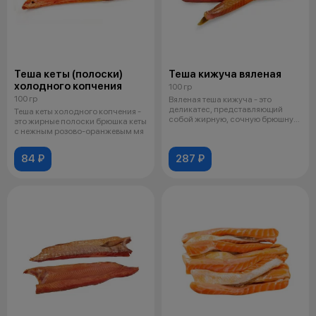
Теша кеты (полоски)
Теша кижуча вяленая
холодного копчения
100 гр
100 гр
Вяленая теша кижуча - это
деликатес, представляющий
Теша кеты холодного копчения -
собой жирную, сочную брюшную
это жирные полоски брюшка кеты
часть рыб
с нежным розово-оранжевым мя
84 ₽
287 ₽