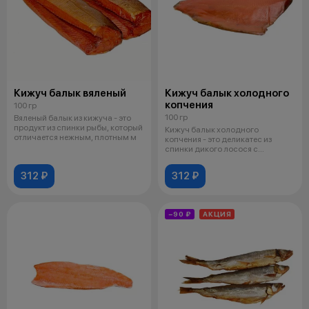
Кижуч балык вяленый
Кижуч балык холодного
копчения
100 гр
100 гр
Вяленый балык из кижуча - это
продукт из спинки рыбы, который
Кижуч балык холодного
отличается нежным, плотным м
копчения - это деликатес из
спинки дикого лосося с
плотным, но нежны
312 ₽
312 ₽
−90 ₽
АКЦИЯ