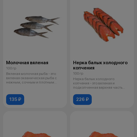
Молочная вяленая
Нерка балык холодного
копчения
100 гр
100 гр
Вяленая молочная рыба - это
вяленая океаническая рыба с
Нерка балык холодного
нежным, сочным и плотным
копчения - это вяленая и
мясом бел
подкопченная верхняя часть
спинки рыбы нерк
135 ₽
226 ₽