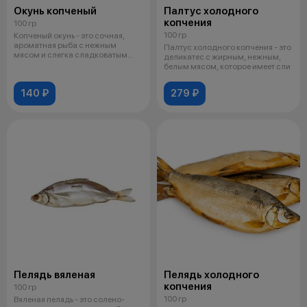
Окунь копченый
Палтус холодного
копчения
100 гр
100 гр
Копченый окунь - это сочная,
ароматная рыба с нежным
Палтус холодного копчения - это
мясом и слегка сладковатым
деликатес с жирным, нежным,
вкусом, ко
белым мясом, которое имеет сли
140 ₽
279 ₽
Пелядь вяленая
Пелядь холодного
копчения
100 гр
100 гр
Вяленая пелядь - это солено-