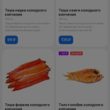
Теша нерки холодного
Теша семги холодного
копчения
копчения
100 гр
100 гр
Теша нерки холодного копчения -
Теша семги холодного копчения -
это брюшная часть нерки,
это брюшная часть рыбы,
приготовленная методом
отличающаяся высокой
холодного
жирностью, не
99 ₽
135 ₽
−14 ₽
АКЦИЯ
Теша форели холодного
Толстолобик холодного
копчения
копчения