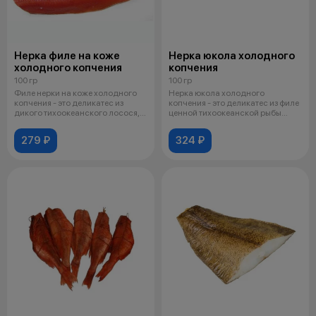
Нерка филе на коже
Нерка юкола холодного
холодного копчения
копчения
100 гр
100 гр
Филе нерки на коже холодного
Нерка юкола холодного
копчения - это деликатес из
копчения - это деликатес из филе
дикого тихоокеанского лосося,
ценной тихоокеанской рыбы
обл
нерки, пр
279 ₽
324 ₽