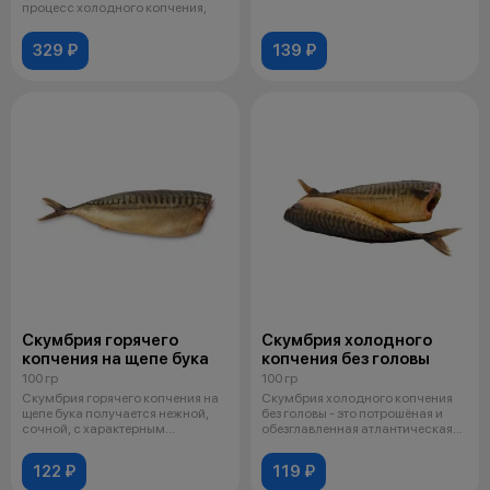
сочной текс
процесс холодного копчения,
329 ₽
139 ₽
Скумбрия горячего
Скумбрия холодного
копчения на щепе бука
копчения без головы
100 гр
100 гр
Скумбрия горячего копчения на
Скумбрия холодного копчения
щепе бука получается нежной,
без головы - это потрошёная и
сочной, с характерным
обезглавленная атлантическая
«Дымным»
ску
122 ₽
119 ₽