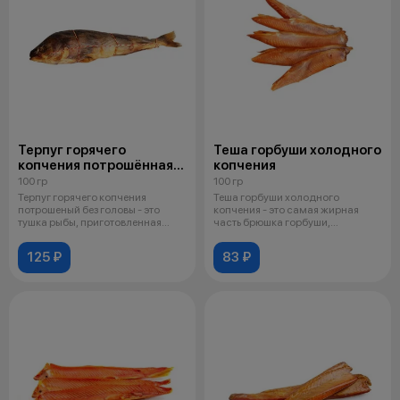
Терпуг горячего
Теша горбуши холодного
копчения потрошённая
копчения
без головы
100 гр
100 гр
Терпуг горячего копчения
Теша горбуши холодного
потрошеный без головы - это
копчения - это самая жирная
тушка рыбы, приготовленная
часть брюшка горбуши,
методом го
приготовленная ме
125 ₽
83 ₽