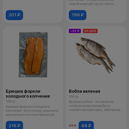
Омега-3
самой жирной части семги,
обладающий не
201 ₽
199 ₽
−30 ₽
АКЦИЯ
Брюшки форели
Вобла вяленая
холодного копчения
100 гр
100 гр
Вяленая вобла - это вяленая
солёная морская рыба из
Брюшки форели холодного
семейства карповых, обитающая
копчения - это сочные, жирные и
в Каспий
ароматные полоски брюшной
части ры
216 ₽
69 ₽
99 ₽