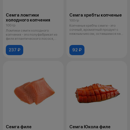
Семга ломтики
Семга хребты копченые
холодного копчения
100 гр
100 гр
Копченые хребты семги - это
сочный, ароматный продукт с
Ломтики семги холодного
нежным мясом, оставшимся на
копчения - это полуфабрикат из
хребто
филе атлантического лосося,
который
237 ₽
92 ₽
Семга филе
Семга Юкола филе