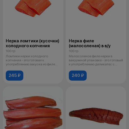
Нерка ломтики (кусочки)
Нерка филе
холодного копчения
(малосоленая) в в/у
100 гр
100 гр
Ломтики нерки холодного
Малосоленое филе нерки в
копчения - это готовая к
вакуумной упаковке - это готовый
употреблению закуска из филе
к употреблению деликатес с
дикой тихоок
нежны
245 ₽
240 ₽