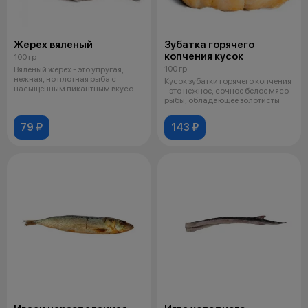
Жерех вяленый
Зубатка горячего
копчения кусок
100 гр
100 гр
Вяленый жерех - это упругая,
нежная, но плотная рыба с
Кусок зубатки горячего копчения
насыщенным пикантным вкусом,
- это нежное, сочное белое мясо
слегка
рыбы, обладающее золотисты
79 ₽
143 ₽