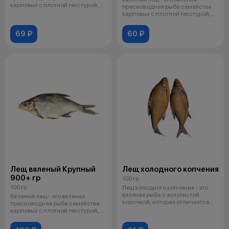
карповых с плотной текстурой,
пресноводная рыба семейства
насыще
карповых с плотной текстурой,
насыще
69 ₽
60 ₽
Лещ вяленый Крупный
Лещ холодного копчения
900+ гр
100 гр
100 гр
Лещ холодного копчения - это
вяленая рыба с золотистой
Вяленый лещ - это вяленая
корочкой, которая отличается
пресноводная рыба семейства
пикант
карповых с плотной текстурой,
насыще