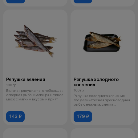
Ряпушка вяленая
Ряпушка холодного
копчения
100 гр
100 гр
Вяленая ряпушка - это небольшая
северная рыба, имеющая нежное
Ряпушка холодного копчения -
мясо с мягким вкусом и прият
это деликатесная пресноводная
рыба с нежным, слегка
сладковат
143 ₽
179 ₽