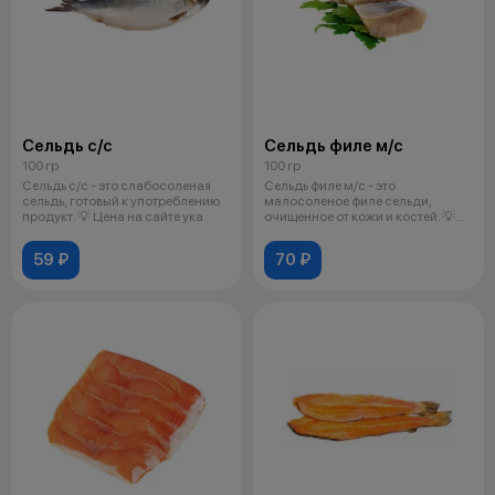
Сельдь с/с
Сельдь филе м/с
100 гр
100 гр
Сельдь с/с - это слабосоленая
Сельдь филе м/с - это
сельдь, готовый к употреблению
малосоленое филе сельди,
продукт. 💡 Цена на сайте ука
очищенное от кожи и костей. 💡
Цена на сайт
59 ₽
70 ₽