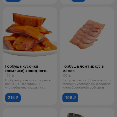
Горбуша кусочки
Горбуша ломтик с/с в
(ломтики) холодного
масле
копчения
100 гр
100 гр
Горбуша кусочками холодного
Горбуша ломтик с/с в масле - это
копчения - это готовый к
готовый к употреблению продукт
употреблению продукт из
из слабосоленой горбуши, н
натуральной р
215 ₽
196 ₽