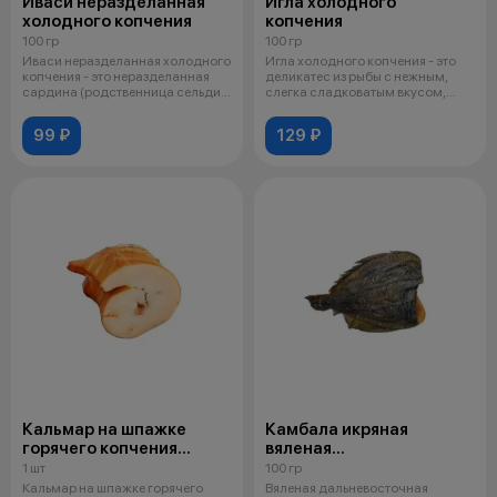
Иваси неразделанная
Игла холодного
холодного копчения
копчения
100 гр
100 гр
Иваси неразделанная холодного
Игла холодного копчения - это
копчения - это неразделанная
деликатес из рыбы с нежным,
сардина (родственница сельди)
слегка сладковатым вкусом,
х
котор
99 ₽
129 ₽
Кальмар на шпажке
Камбала икряная
горячего копчения
вяленая
большие
Дальневосточная
1 шт
100 гр
Кальмар на шпажке горячего
Вяленая дальневосточная