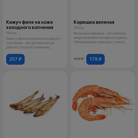
Кижуч филе на коже
Корюшка вяленая
холодного копчения
100 гр
100 гр
Вяленая корюшка - это мелкая,
жирная рыбка янтарного цвета,
Кижуч филе на коже холодного
обладающая нежным, слегка
копчения - это деликатес из
соле
дикого лосося с нежным,
сочным мя
257 ₽
179 ₽
269 ₽