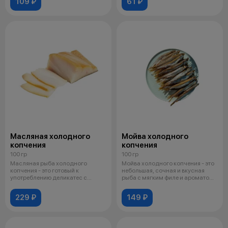
109 ₽
61 ₽
Масляная холодного
Мойва холодного
копчения
копчения
100 гр
100 гр
Масляная рыба холодного
Мойва холодного копчения - это
копчения - это готовый к
небольшая, сочная и вкусная
употреблению деликатес с
рыба с мягким филе и ароматом
нежным, маслянис
д
229 ₽
149 ₽