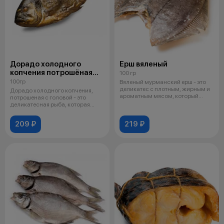
Дорадо холодного
Ерш вяленый
копчения потрошёная
100 гр
с головой
100гр
Вяленый мурманский ерш - это
деликатес с плотным, жирным и
Дорадо холодного копчения,
ароматным мясом, который
потрошеная с головой - это
ценитс
деликатесная рыба, которая
сохраняет
209 ₽
219 ₽