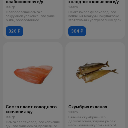
слабосоленая в/у
холодного копчения в/у
100 гр
100 гр
Слабосоленая семга в
Семга юкола филе холодного
вакуумной упаковке - это филе
копчения в вакуумной упаковке -
рыбы, обработанное
это готовый к употреблению дели
минимальным количест
326 ₽
384 ₽
Семга пласт холодного
Скумбрия вяленая
копчения в/у
100 гр
100 гр
Вяленая скумбрия - это
деликатесная, жирная рыба с
Семга пласт холодного копчения
насыщенным вкусом и мягкой,
в/у - это филе семги, прошедшее