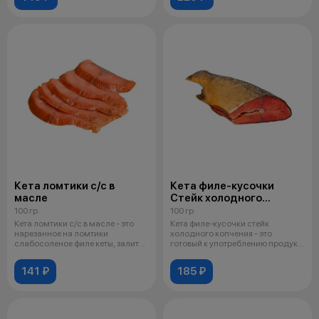
Кета ломтики с/с в
Кета филе-кусочки
масле
Стейк холодного
копчения
100 гр
100 гр
Кета ломтики с/с в масле - это
Кета филе-кусочки стейк
нарезанное на ломтики
холодного копчения - это
слабосоленое филе кеты, залитое
готовый к употреблению продукт
расти
из мяса ке
141 ₽
185 ₽