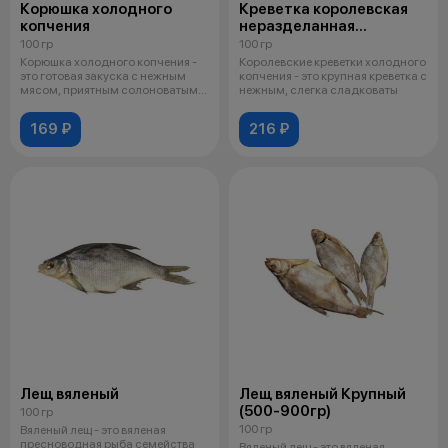
Корюшка холодного
Креветка королевская
копчения
неразделанная
холодного копчения
100 гр
100 гр
Корюшка холодного копчения -
Королевские креветки холодного
это готовая закуска с нежным
копчения - это крупная креветка с
мясом, приятным солоноватым
нежным, слегка сладковаты
вкус
169 ₽
216 ₽
Лещ вяленый
Лещ вяленый Крупный
(500-900гр)
100 гр
100 гр
Вяленый лещ - это вяленая
пресноводная рыба семейства
Вяленый лещ - это вяленая