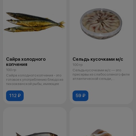
Сайра холодного
Сельдь кусочками м/с
копчения
100 гр
100 гр
Сельдь кусочками м/с — это
пресервы из слабосоленого филе
Сайра холодного копчения - это
атлантической сельди,
готовое к употреблению блюдо из
нарезанног
тихоокеанской рыбы, имеющее
112 ₽
59 ₽