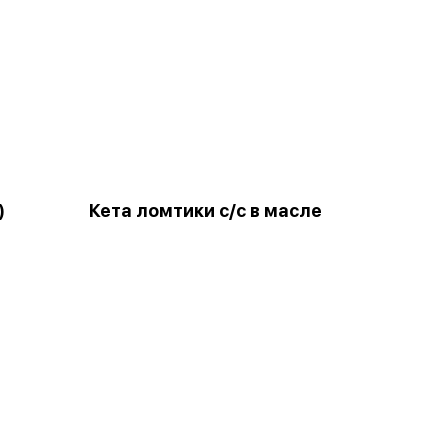
)
Кета ломтики с/с в масле