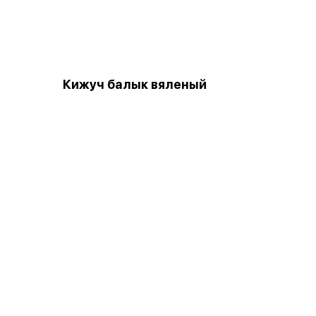
Кижуч балык вяленый