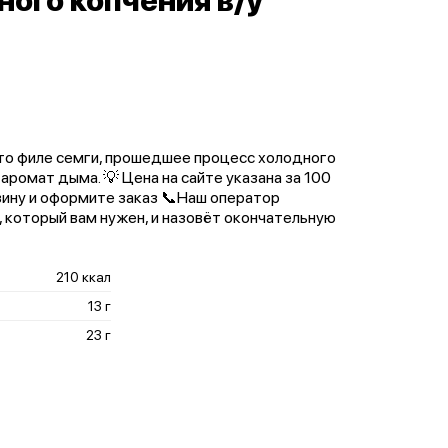
ного копчения в/у
 это филе семги, прошедшее процесс холодного
 аромат дыма. 💡 Цена на сайте указана за 100
зину и оформите заказ 📞Наш оператор
, который вам нужен, и назовёт окончательную
210 ккал
13 г
23 г