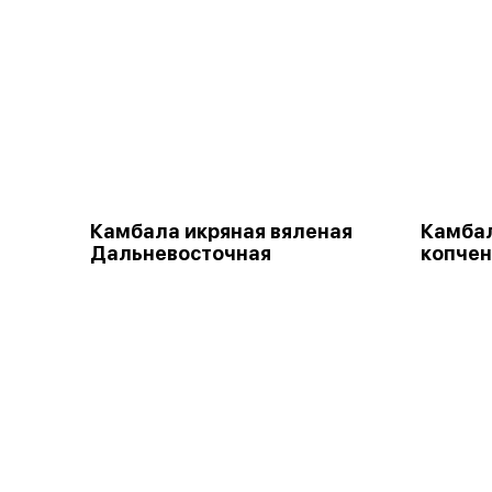
Камбала икряная вяленая
Камбал
Дальневосточная
копчен