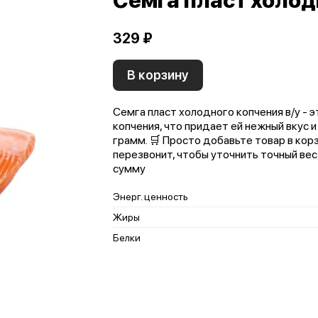
Семга пласт холод
329 ₽
В корзину
Семга пласт холодного копчения в/у -
копчения, что придает ей нежный вкус и
грамм. 🛒 Просто добавьте товар в кор
перезвонит, чтобы уточнить точный вес
сумму
Энерг. ценность
Жиры
Белки