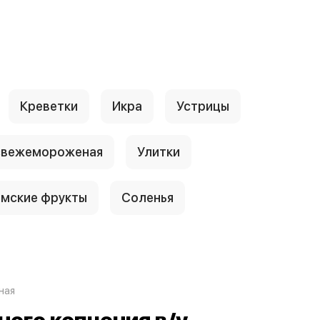
Креветки
Икра
Устрицы
свежемороженая
Улитки
амские фрукты
Соленья
ная