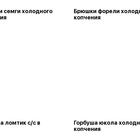
 семги холодного
Брюшки форели холод
ия
копчения
а ломтик с/с в
Горбуша юкола холодн
копчения