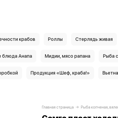
ечности крабов
Роллы
Стерлядь живая
 блюда Анапа
Мидии, мясо рапана
Рыба 
оробкой
Продукция «Шеф, краба!»
Вьетн
Главная страница
Рыба копченая, вяле