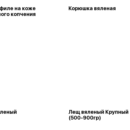
филе на коже
Корюшка вяленая
ого копчения
яленый
Лещ вяленый Крупный
(500-900гр)