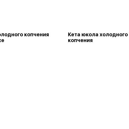
олодного копчения
Кета юкола холодного
хе
копчения