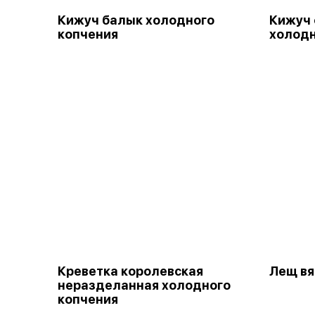
Кижуч балык холодного
Кижуч 
копчения
холодн
Креветка королевская
Лещ в
неразделанная холодного
копчения