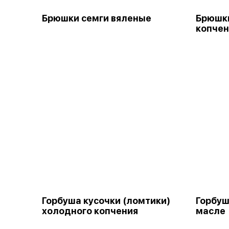
Брюшки семги вяленые
Брюшки
копчен
Горбуша кусочки (ломтики)
Горбуш
холодного копчения
масле