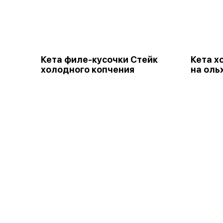
Кета филе-кусочки Стейк
Кета х
холодного копчения
на оль