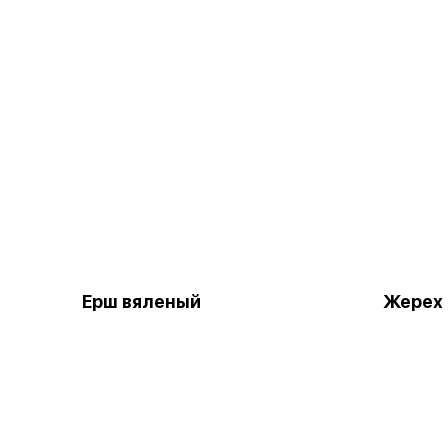
Ерш вяленый
Жерех