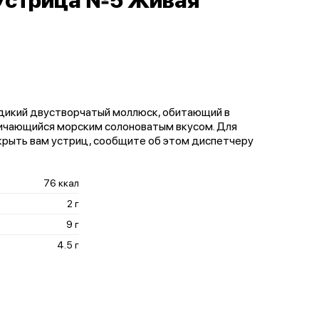
Устрица №5 Живая
 дикий двустворчатый моллюск, обитающий в
личающийся морским солоноватым вкусом. Для
крыть вам устриц, сообщите об этом диспетчеру
76 ккал
2 г
9 г
4.5 г