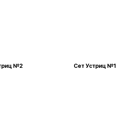
триц №2
Сет Устриц №1