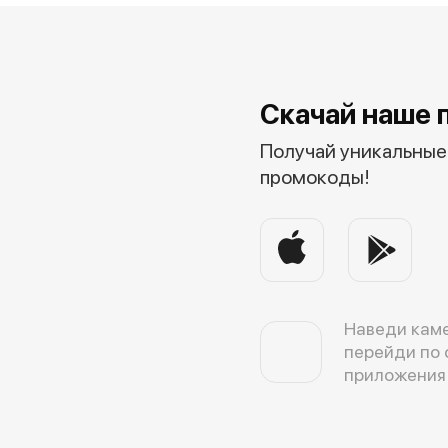
Скачай наше 
Получай уникальные 
промокоды!
Наведи каме
перейди по 
приложения