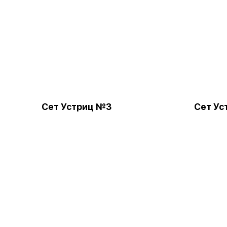
Сет Устриц №3
Сет Ус