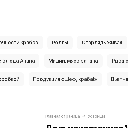
ечности крабов
Роллы
Стерлядь живая
 блюда Анапа
Мидии, мясо рапана
Рыба 
оробкой
Продукция «Шеф, краба!»
Вьетн
Главная страница
Устрицы