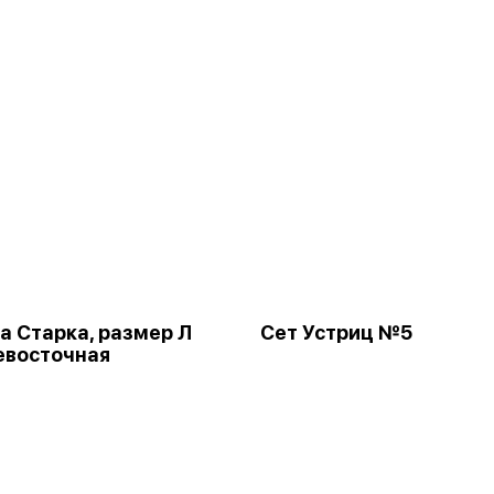
а Старка, размер Л
Сет Устриц №5
евосточная