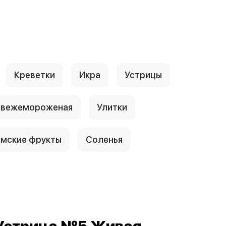
Креветки
Икра
Устрицы
свежемороженая
Улитки
амские фрукты
Соленья