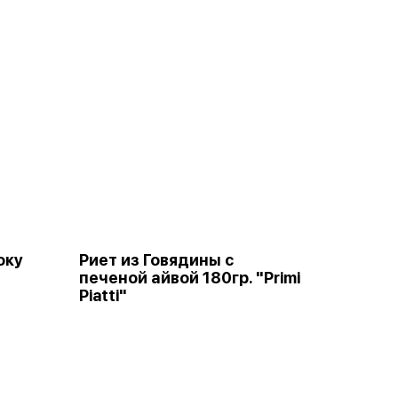
оку
Риет из Говядины с
печеной айвой 180гр. "Primi
Piatti"