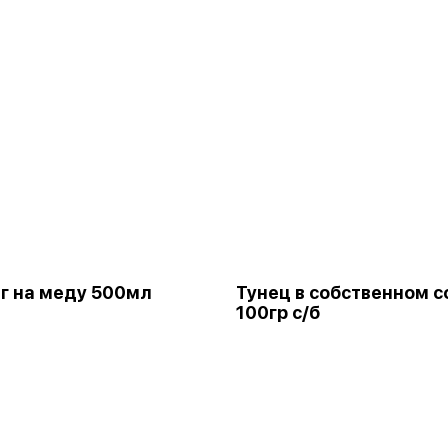
г на меду 500мл
Тунец в собственном с
100гр с/б