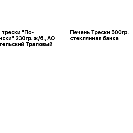
 трески "По-
Печень Трески 500гр.
ски" 230гр. ж/б., АО
стеклянная банка
гельский Траловый