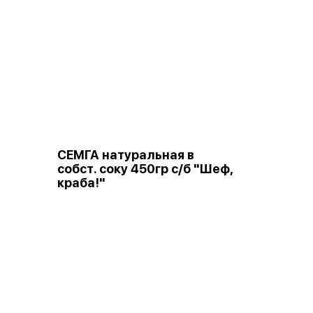
СЕМГА натуральная в
собст. соку 450гр с/б "Шеф,
краба!"