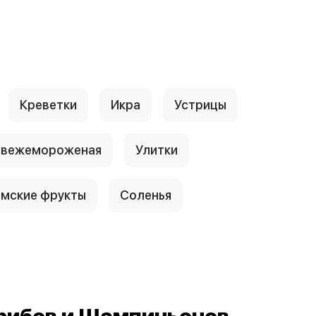
Креветки
Икра
Устрицы
свежемороженая
Улитки
амские фрукты
Соленья