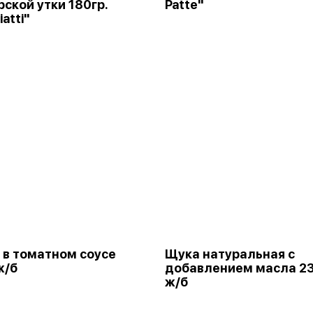
ской утки 180гр.
Patte"
iatti"
 в томатном соусе
Щука натуральная с
ж/б
добавлением масла 2
ж/б