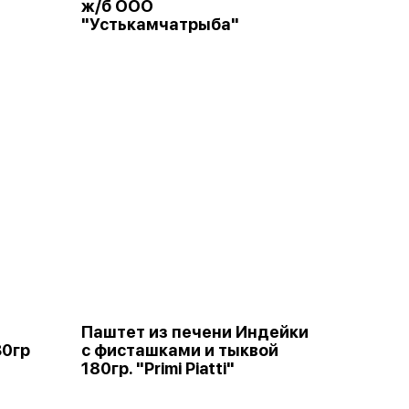
ж/б ООО
"Устькамчатрыба"
Паштет из печени Индейки
30гр
с фисташками и тыквой
180гр. "Primi Piatti"