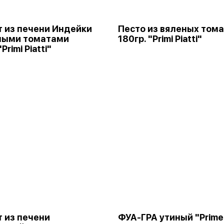
 из печени Индейки
Песто из вяленых том
ными томатами
180гр. "Primi Piatti"
Primi Piatti"
 из печени
ФУА-ГРА утиный "Prime