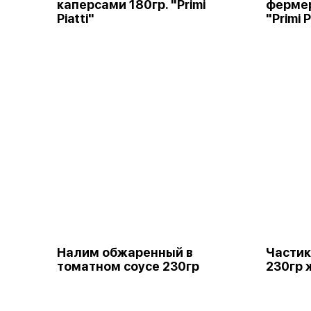
каперсами 180гр. "Primi
фермер
Piatti"
"Primi P
Налим обжаренный в
Частик
томатном соусе 230гр
230гр 