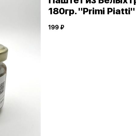
Паштет из Белых 
180гр. "Primi Piatti"
199 ₽