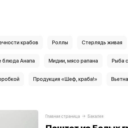
ечности крабов
Роллы
Стерлядь живая
 блюда Анапа
Мидии, мясо рапана
Рыба 
оробкой
Продукция «Шеф, краба!»
Вьетн
Главная страница
Бакалея