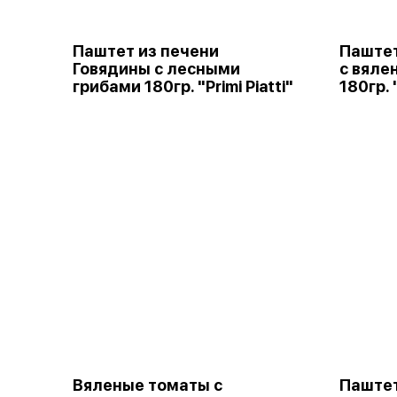
Паштет из печени
Паштет
Говядины с лесными
с вяле
грибами 180гр. "Primi Piatti"
180гр. "
Вяленые томаты с
Паштет