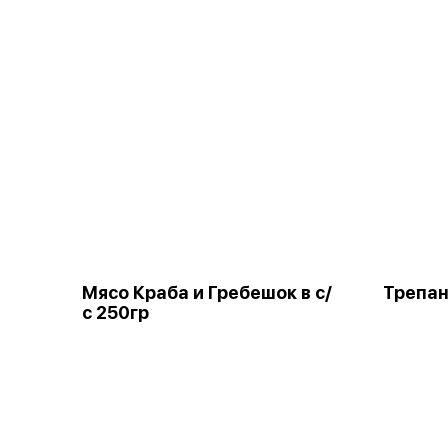
Мясо Краба и Гребешок в с/
Трепан
с 250гр