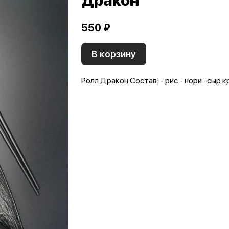
Дракон
550 ₽
В корзину
Ролл Дракон Состав: - рис - нори -сыр к