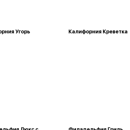
рния Угорь
Калифорния Креветка
ельфия Люкс с
Филадельфия Гриль