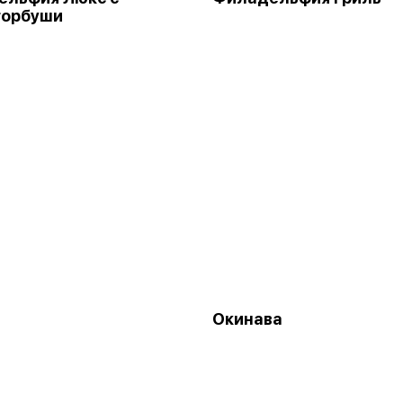
горбуши
Окинава