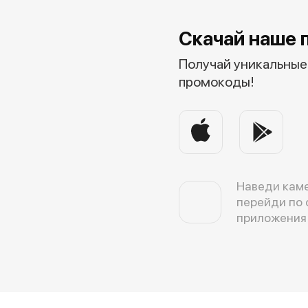
Скачай наше 
Получай уникальные 
промокоды!
Наведи каме
перейди по 
приложения