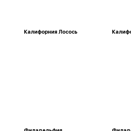
Калифорния Лосось
Калифо
Филадельфия
Филад