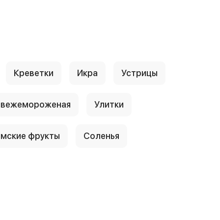
Креветки
Икра
Устрицы
свежемороженая
Улитки
амские фрукты
Соленья