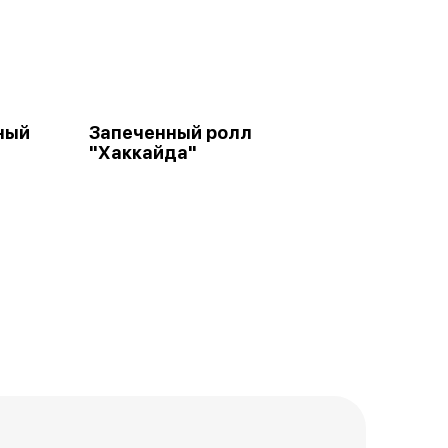
ный
Запеченный ролл
"Хаккайда"