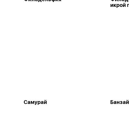
икрой 
Самурай
Банзай