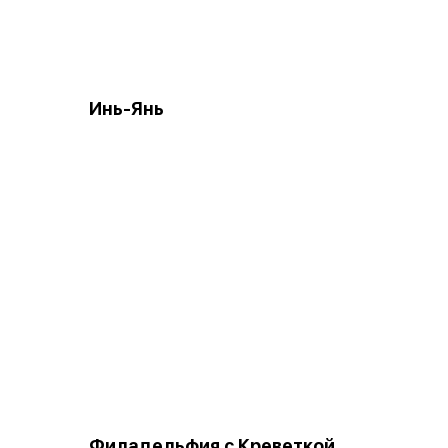
Инь-Янь
Филадельфия с Креветкой