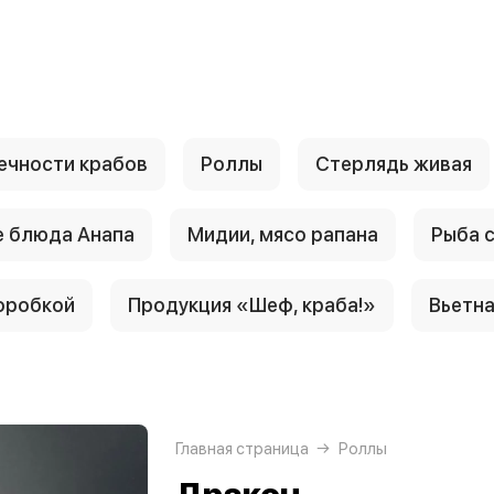
ечности крабов
Роллы
Стерлядь живая
 блюда Анапа
Мидии, мясо рапана
Рыба 
оробкой
Продукция «Шеф, краба!»
Вьетн
Главная страница
Роллы