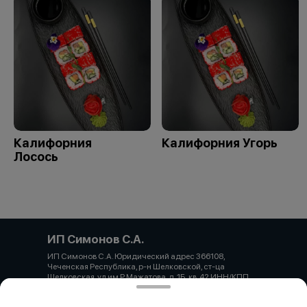
Калифорния
Калифорния Угорь
Лосось
ИП Симонов С.А.
ИП Симонов С.А. Юридический адрес 366108,
Чеченская Республика, р-н Шелковской, ст-ца
Шелковская, ул им Р.Мажатова, д. 1Б, кв. 42 ИНН/КПП
860317654281 ОГРН 323237500333172 Банк
КРАСНОДАРСКОЕ ОТДЕЛЕНИЕ N8619 ПАО СБЕРБАНК