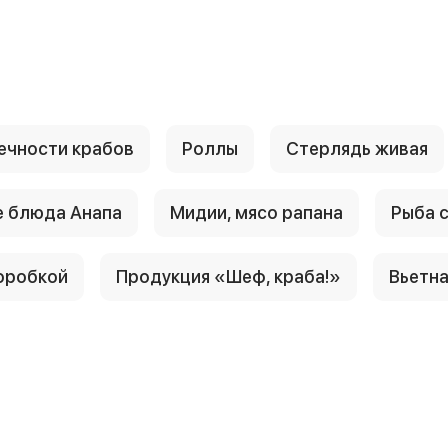
ечности крабов
Роллы
Стерлядь живая
 блюда Анапа
Мидии, мясо рапана
Рыба 
оробкой
Продукция «Шеф, краба!»
Вьетн