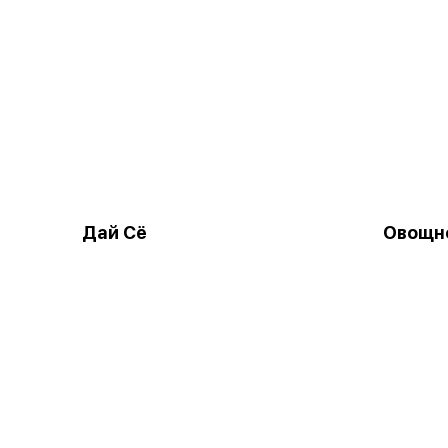
Дай Сё
Овощн