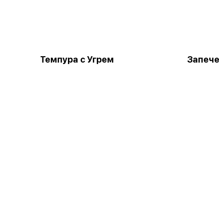
Темпура с Угрем
Запече