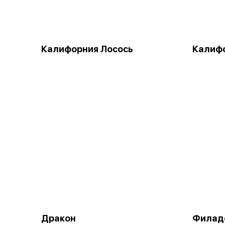
Калифорния Лосось
Калифо
Дракон
Филад