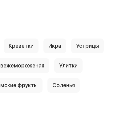
Креветки
Икра
Устрицы
свежемороженая
Улитки
амские фрукты
Соленья