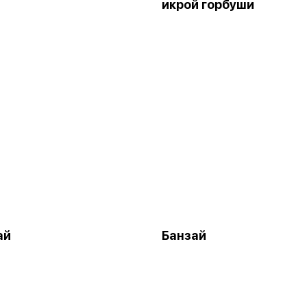
икрой горбуши
ай
Банзай