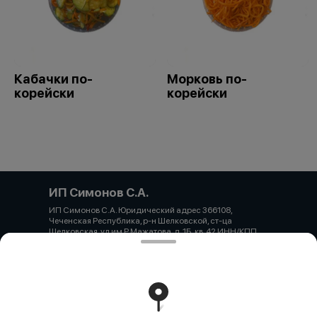
Кабачки по-
Морковь по-
корейски
корейски
ИП Симонов С.А.
ИП Симонов С.А. Юридический адрес 366108,
Чеченская Республика, р-н Шелковской, ст-ца
Шелковская, ул им Р.Мажатова, д. 1Б, кв. 42 ИНН/КПП
860317654281 ОГРН 323237500333172 Банк
КРАСНОДАРСКОЕ ОТДЕЛЕНИЕ N8619 ПАО СБЕРБАНК
Р/счет 40802810030000034166 БИК банка 040349602
К/счет 30101810100000000602
Работает на эффективном ядре
Foodpicásso
ver. 3.2