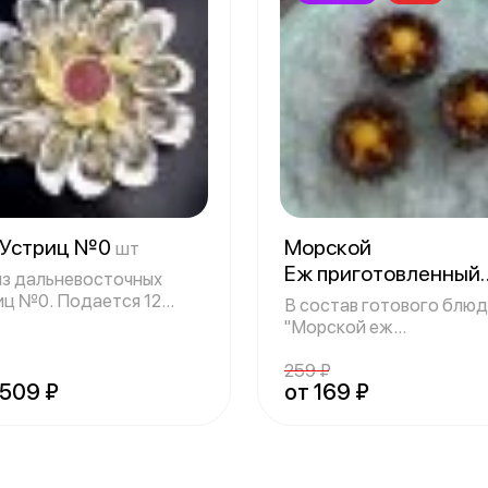
 Устриц №0
Морской
шт
Еж приготовленный
из дальневосточных
по классическому
иц №0. Подается 12
В состав готового блю
иц, дольки
рецепту
"Морской еж
шт
приготовленный по клас
259 ₽
3509 ₽
от 169 ₽