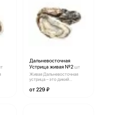
Дальневосточная
Устрица живая №2
т
шт
я
Живая Дальневосточная
устрица – это дикий
двустворчатый молл
от 229 ₽