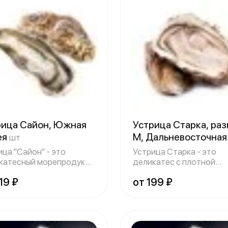
рица Сайон, Южная
Устрица Старка, ра
ея
М, Дальневосточна
шт
ица "Сайон" - это
Устрица Старка - это
катесный морепродукт
деликатес с плотной
ной Кореи
мясистой текстурой,
19 ₽
от 199 ₽