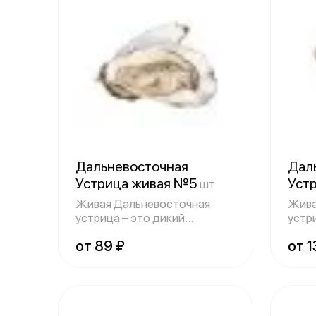
Дальневосточная
Дал
Устрица живая №5
Уст
шт
Живая Дальневосточная
Жива
устрица – это дикий
устр
двустворчатый молл
двус
от 89 ₽
от 1