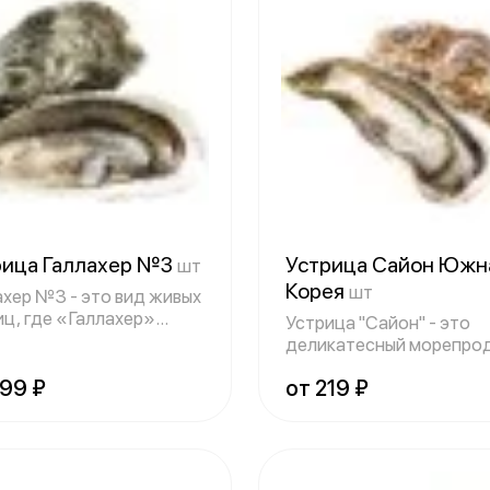
рица Галлахер №3
Устрица Сайон Южн
шт
Корея
шт
ахер №3 - это вид живых
иц, где «Галлахер»
Устрица "Сайон" - это
ывает
деликатесный морепро
с Южной Кореи
399 ₽
от 219 ₽