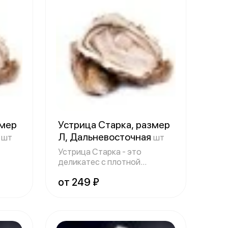
змер
Устрица Старка, размер
я
Л, Дальневосточная
шт
шт
Устрица Старка - это
деликатес с плотной
мясистой текстурой,
от 249 ₽