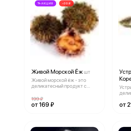
АКЦИЯ
−30 ₽
Живой Морской Ёж
Уст
шт
Кор
Живой морской ёж - это
деликатесный продукт с
Устр
выраженным йод
дели
199 ₽
с Юж
от 169 ₽
от 2