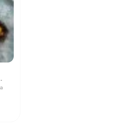
да
си