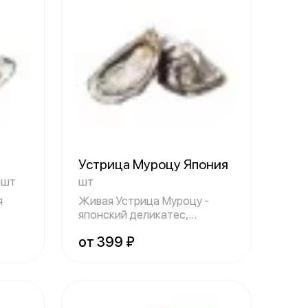
Устрица Муроцу Япония
L
шт
шт
я
Живая Устрица Муроцу -
японский деликатес,
известный своим н
от 399 ₽