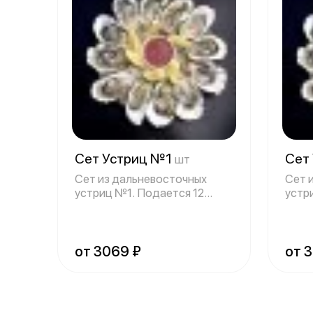
Сет Устриц №1
Сет
шт
Сет из дальневосточных
Сет 
устриц №1. Подается 12
устр
устриц, дольки
устр
от 3069 ₽
от 