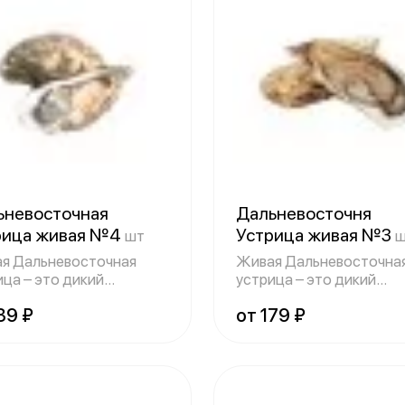
ьневосточная
Дальневосточня
рица живая №4
Устрица живая №3
шт
ш
я Дальневосточная
Живая Дальневосточна
ица – это дикий
устрица – это дикий
творчатый молл
двустворчатый молл
39 ₽
от 179 ₽