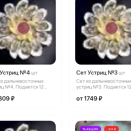
 Устриц №4
Сет Устриц №3
шт
шт
из дальневосточных
Сет из дальневосточны
иц №4. Подается 12
устриц №3. Подается 1
иц, дольки
устриц, дольки
309 ₽
от 1749 ₽
АКЦИЯ
−90 ₽