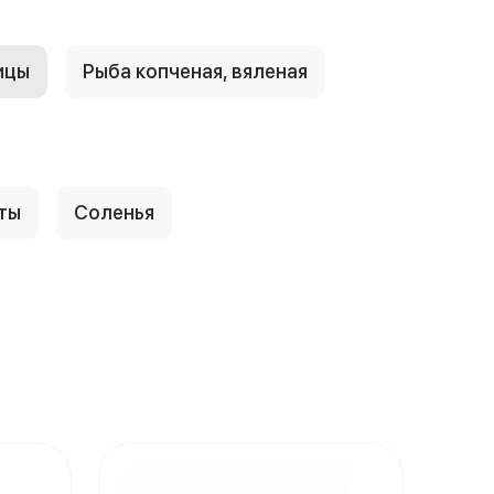
ицы
Рыба копченая, вяленая
ты
Соленья