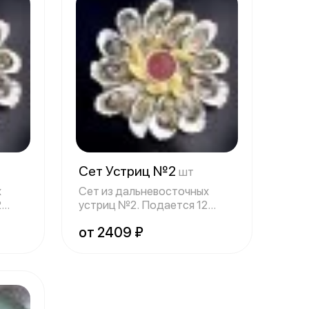
Сет Устриц №2
шт
х
Сет из дальневосточных
2
устриц №2. Подается 12
устриц, дольки
от 2409 ₽