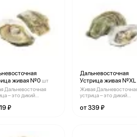
ьневосточная
Дальневосточная
рица живая №0
Устрица живая №X
шт
я Дальневосточная
Живая Дальневосточна
ица – это дикий
устрица – это дикий
творчатый молл
двустворчатый молл
19 ₽
от 339 ₽