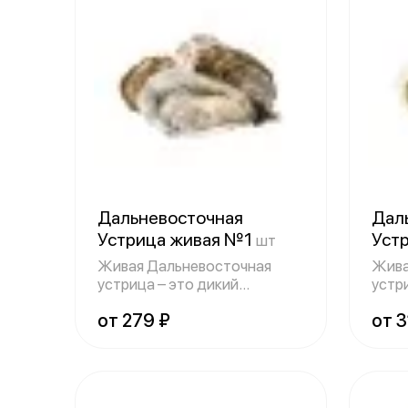
Дальневосточная
Дал
Устрица живая №1
Уст
шт
Живая Дальневосточная
Жива
устрица – это дикий
устр
двустворчатый молл
двус
от 279 ₽
от 3