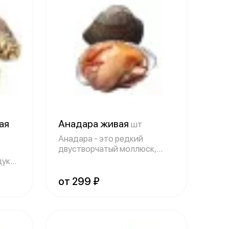
ая
Анадара живая
шт
Анадара - это редкий
двустворчатый моллюск,
отличающийся уни
дукт
от 299 ₽