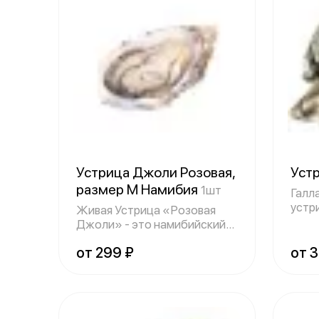
Устрица Джоли Розовая,
Уст
размер М Намибия
1шт
Галл
устр
Живая Устрица «Розовая
указ
Джоли» - это намибийский
деликатес, о
от 299 ₽
от 