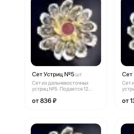
Сет Устриц №5
Сет
шт
Сет из дальневосточных
Сет 
устриц №5. Подается 12
устр
устриц, дольки
устр
от 836 ₽
от 1