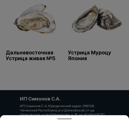
Дальневосточная
Устрица Муроцу
Устрица живая №5
Япония
ИП Симонов С.А.
ИП Симонов С.А. Юридический адрес 366108,
Чеченская Республика, р-н Шелковской, ст-ца
Шелковская, ул им Р.Мажатова, д. 1Б, кв. 42 ИНН/КПП
860317654281 ОГРН 323237500333172 Банк
КРАСНОДАРСКОЕ ОТДЕЛЕНИЕ N8619 ПАО СБЕРБАНК
Р/счет 40802810030000034166 БИК банка 040349602