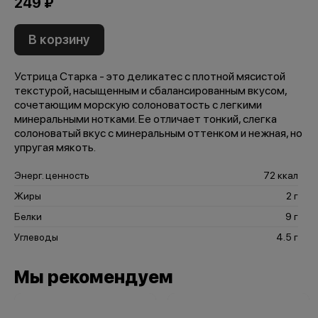
249 ₽
В корзину
Устрица Старка - это деликатес с плотной мясистой
текстурой, насыщенным и сбалансированным вкусом,
сочетающим морскую солоноватость с легкими
минеральными нотками. Ее отличает тонкий, слегка
солоноватый вкус с минеральным оттенком и нежная, но
упругая мякоть.
Энерг. ценность
72 ккал
Жиры
2 г
Белки
9 г
Углеводы
4.5 г
Мы рекомендуем