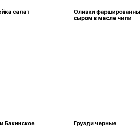
йка салат
Оливки фаршированн
сыром в масле чили
и Бакинское
Грузди черные