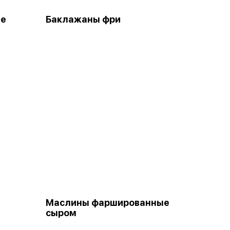
ые
Баклажаны фри
Маслины фаршированные
сыром