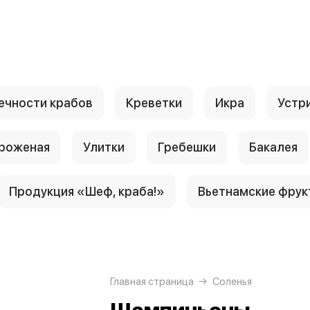
ечности крабов
Креветки
Икра
Устр
роженая
Улитки
Гребешки
Бакалея
Продукция «Шеф, краба!»
Вьетнамские фрук
Главная страница
Соленья