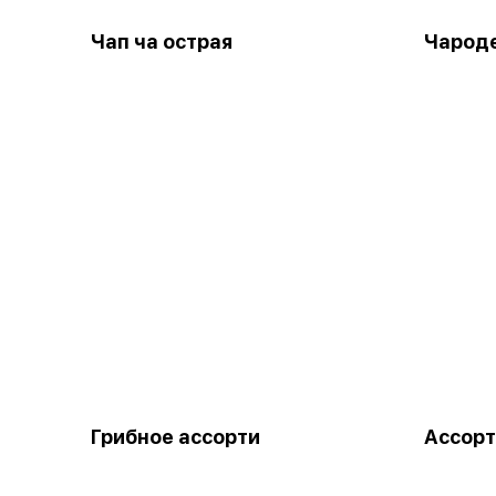
Чап ча острая
Чароде
Грибное ассорти
Ассорт