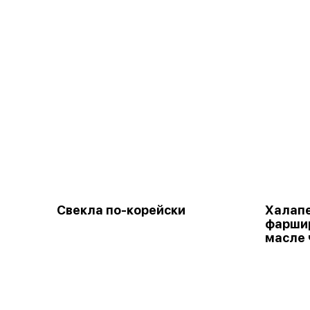
Свекла по-корейски
Халап
фарши
масле 