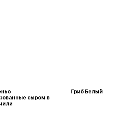
еньо
Гриб Белый
рованные сыром в
чили