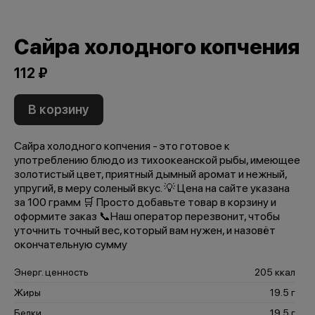
Сайра холодного копчения
112 ₽
В корзину
Сайра холодного копчения - это готовое к
употреблению блюдо из тихоокеанской рыбы, имеющее
золотистый цвет, приятный дымный аромат и нежный,
упругий, в меру соленый вкус. 💡 Цена на сайте указана
за 100 грамм 🛒 Просто добавьте товар в корзину и
оформите заказ 📞Наш оператор перезвонит, чтобы
уточнить точный вес, который вам нужен, и назовёт
окончательную сумму
Энерг. ценность
205 ккал
Жиры
19.5 г
Белки
19.5 г