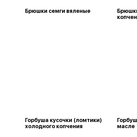
Брюшки семги вяленые
Брюшки
копчен
Горбуша кусочки (ломтики)
Горбуш
холодного копчения
масле