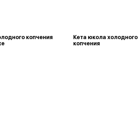
олодного копчения
Кета юкола холодного
хе
копчения