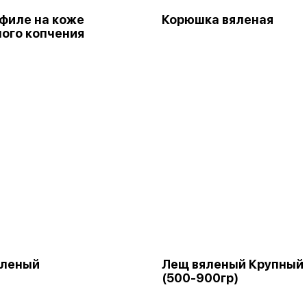
филе на коже
Корюшка вяленая
ого копчения
яленый
Лещ вяленый Крупный
(500-900гр)