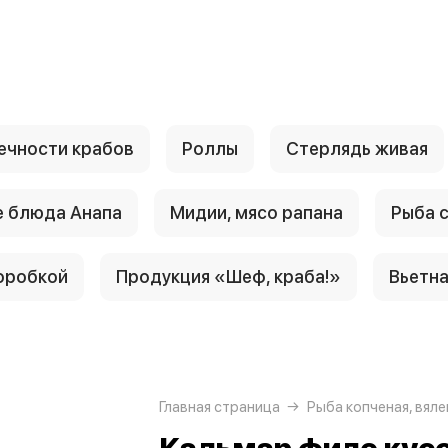
ечности крабов
Роллы
Стерлядь живая
 блюда Анапа
Мидии, мясо рапана
Рыба 
оробкой
Продукция «Шеф, краба!»
Вьетн
Главная страница
Рыба копченая, вяле