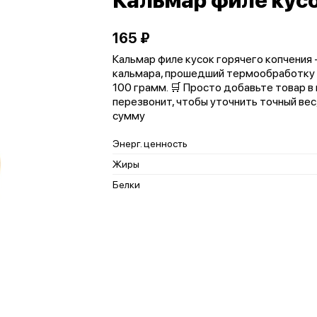
Кальмар филе кусо
165 ₽
Кальмар филе кусок горячего копчения 
кальмара, прошедший термообработку и
100 грамм. 🛒 Просто добавьте товар в
перезвонит, чтобы уточнить точный вес
сумму
Энерг. ценность
Жиры
Белки