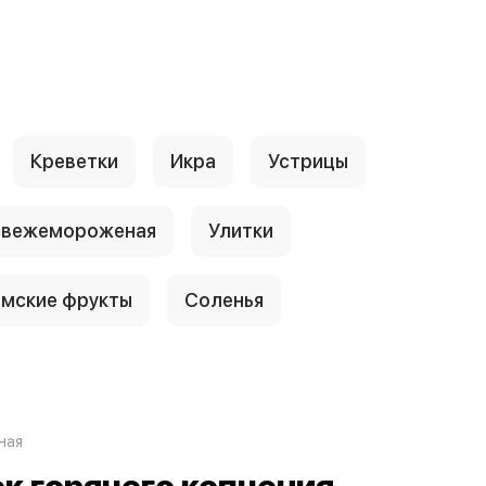
Креветки
Икра
Устрицы
свежемороженая
Улитки
амские фрукты
Соленья
ная