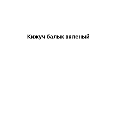
Кижуч балык вяленый