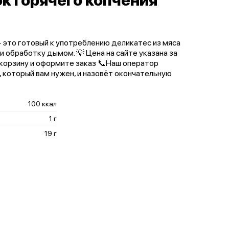
к горячего копчения
- это готовый к употреблению деликатес из мяса
 обработку дымом. 💡 Цена на сайте указана за
 корзину и оформите заказ 📞Наш оператор
, который вам нужен, и назовёт окончательную
100 ккал
1 г
19 г