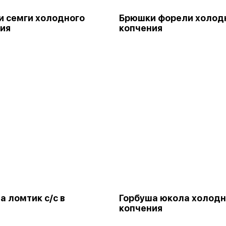
 семги холодного
Брюшки форели холод
ия
копчения
а ломтик с/с в
Горбуша юкола холодн
копчения