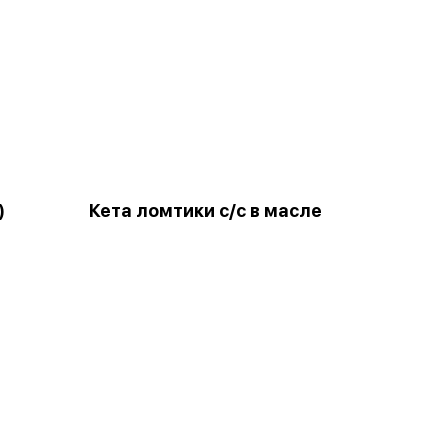
)
Кета ломтики с/с в масле