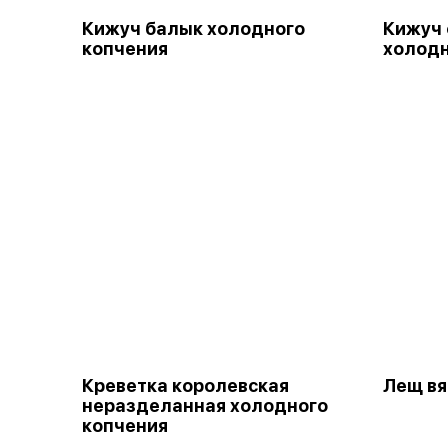
Кижуч балык холодного
Кижуч 
копчения
холодн
Креветка королевская
Лещ в
неразделанная холодного
копчения