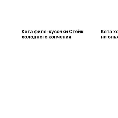
Кета филе-кусочки Стейк
Кета х
холодного копчения
на оль