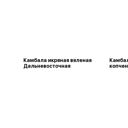
Камбала икряная вяленая
Камбал
Дальневосточная
копчен