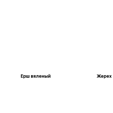
Ерш вяленый
Жерех