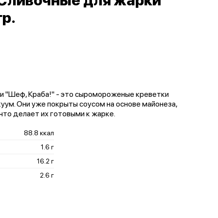
Сливочные для жарки
р.
и "Шеф, Краба!" - это сыромороженые креветки
куум. Они уже покрыты соусом на основе майонеза,
 что делает их готовыми к жарке.
88.8 ккал
1.6 г
16.2 г
2.6 г