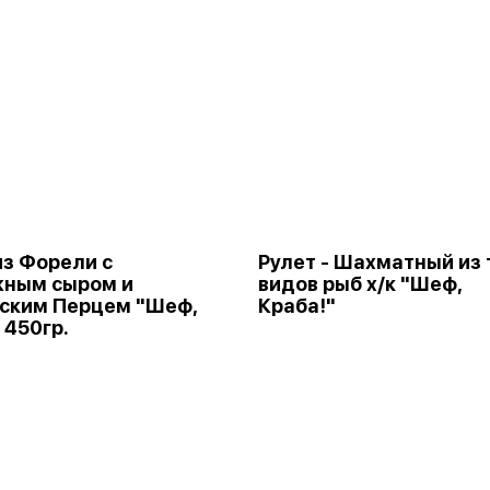
из Форели с
Рулет - Шахматный из 
жным сыром и
видов рыб х/к "Шеф,
ским Перцем "Шеф,
Краба!"
 450гр.