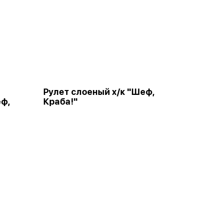
Рулет слоеный х/к "Шеф,
ф,
Краба!"