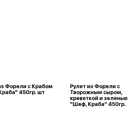
из Форели с Крабом
Рулет из Форели с
Краба" 450гр. шт
Творожным сыром,
креветкой и зеленью
"Шеф, Краба" 450гр.