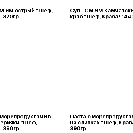
М ЯМ острый "Шеф,
Суп ТОМ ЯМ Камчатск
" 370гр
краб "Шеф, Краба!" 44
 морепродуктами в
Паста с морепродукта
терияки "Шеф,
на сливках "Шеф, Краб
" 390гр
390гр