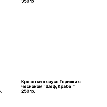
350гр
з
Креветки в соусе Терияки с
чесноком "Шеф, Краба!"
,
250гр.