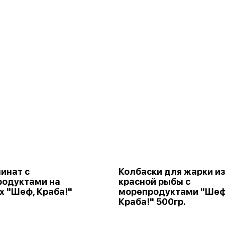
инат с
Колбаски для жарки и
родуктами на
красной рыбы с
х "Шеф, Краба!"
морепродуктами "Шеф
Краба!" 500гр.