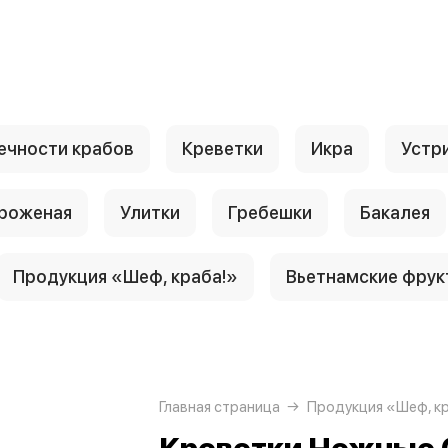
ечности крабов
Креветки
Икра
Устр
роженая
Улитки
Гребешки
Бакалея
Продукция «Шеф, краба!»
Вьетнамские фрук
Главная страница
Продукция «Шеф, к