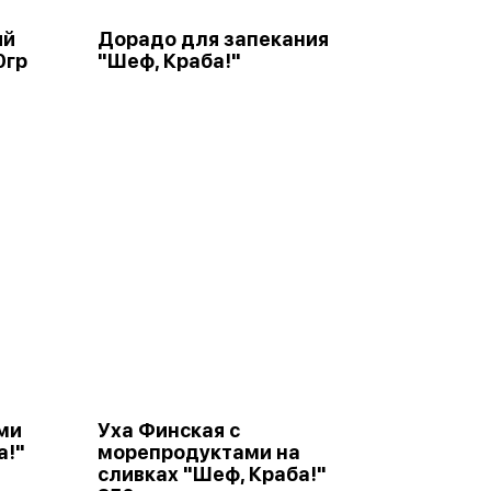
ий
Дорадо для запекания
0гр
"Шеф, Краба!"
ми
Уха Финская с
а!"
морепродуктами на
сливках "Шеф, Краба!"