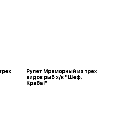
трех
Рулет Мраморный из трех
видов рыб х/к "Шеф,
Краба!"