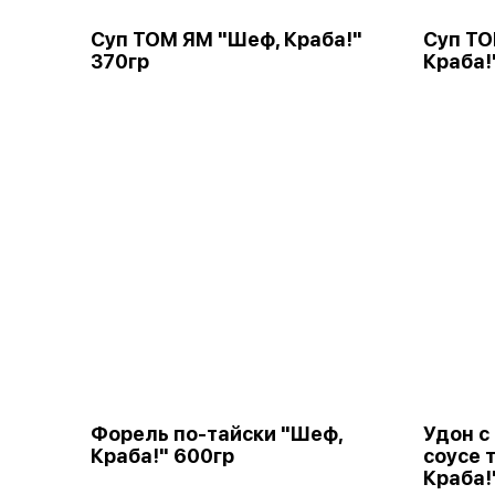
Суп ТОМ ЯМ "Шеф, Краба!"
Суп ТО
370гр
Краба!
Форель по-тайски "Шеф,
Удон с
Краба!" 600гр
соусе 
Краба!