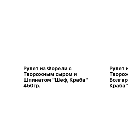
Рулет из Форели с
Рулет 
Творожным сыром и
Творо
Шпинатом "Шеф, Краба"
Болгар
450гр.
Краба"