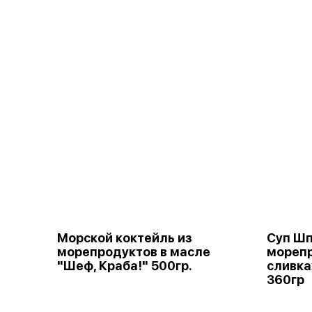
Морской коктейль из
Суп Шп
морепродуктов в масле
мореп
"Шеф, Краба!" 500гр.
сливка
360гр