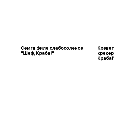
Семга филе слабосоленое
Кревет
"Шеф, Краба!"
крекер
Краба!