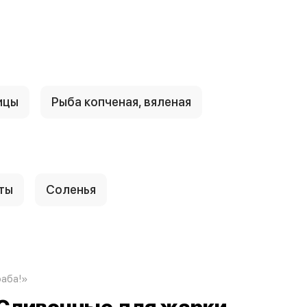
ицы
Рыба копченая, вяленая
ты
Соленья
раба!»