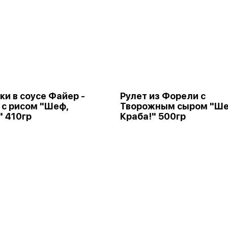
ки в соусе Файер -
Рулет из Форели с
 с рисом "Шеф,
Творожным сыром "Ше
" 410гр
Краба!" 500гр