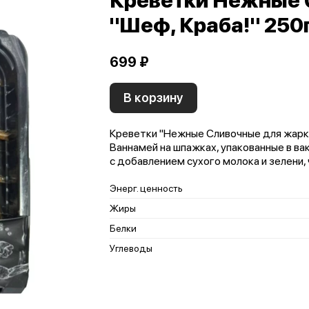
Креветки Нежные 
"Шеф, Краба!" 250г
699 ₽
В корзину
Креветки "Нежные Сливочные для жарк
Ваннамей на шпажках, упакованные в ва
с добавлением сухого молока и зелени,
Энерг. ценность
Жиры
Белки
Углеводы