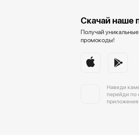
Скачай наше 
Получай уникальные 
промокоды!
Наведи каме
перейди по 
приложения