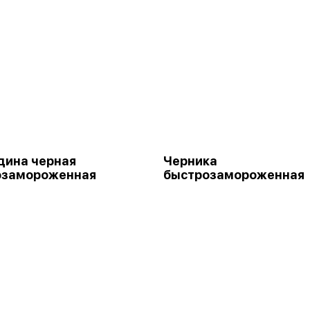
дина черная
Черника
озамороженная
быстрозамороженная