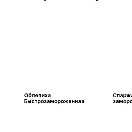
Облепиха
Спарж
Быстрозамороженная
замор