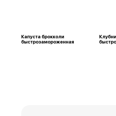
Капуста брокколи
Клубн
быстрозамороженная
быстр