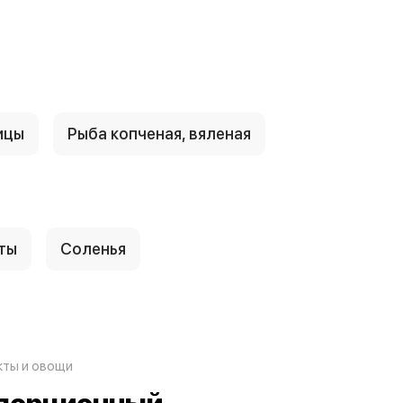
ицы
Рыба копченая, вяленая
ты
Соленья
ты и овощи