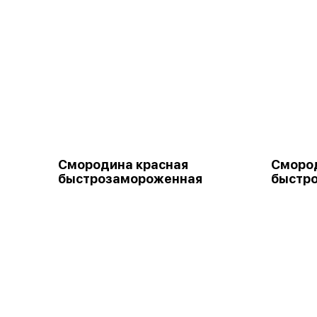
Смородина красная
Сморо
быстрозамороженная
быстр