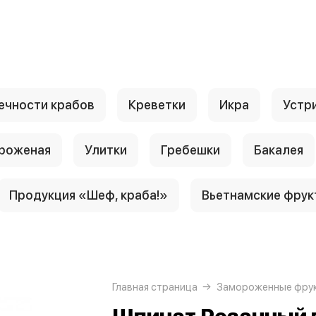
ечности крабов
Креветки
Икра
Устр
роженая
Улитки
Гребешки
Бакалея
Продукция «Шеф, краба!»
Вьетнамские фрук
Главная страница
Замороженные фрук