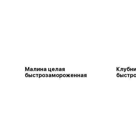
Малина целая
Клубн
быстрозамороженная
быстр