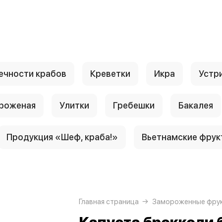
ечности крабов
Креветки
Икра
Устр
роженая
Улитки
Гребешки
Бакалея
Продукция «Шеф, краба!»
Вьетнамские фрук
Главная страница
Замороженные фрук