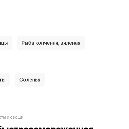
ицы
Рыба копченая, вяленая
ты
Соленья
ты и овощи