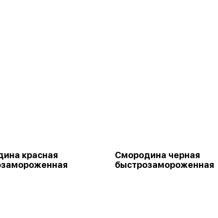
ина красная
Смородина черная
озамороженная
быстрозамороженная