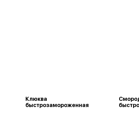
Клюква
Смород
быстрозамороженная
быстр