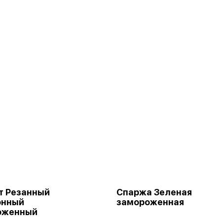
т Резанный
Спаржа Зеленая
онный
замороженная
оженный