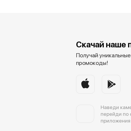
Скачай наше 
Получай уникальные 
промокоды!
Наведи каме
перейди по 
приложения