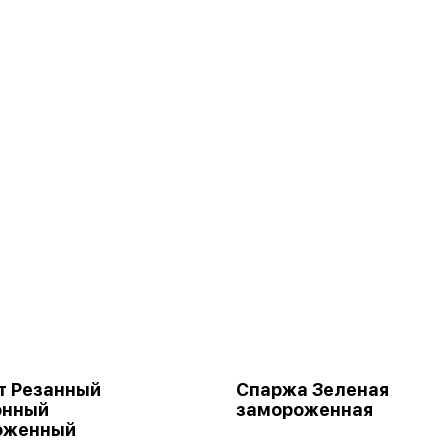
т Резанный
Спаржа Зеленая
онный
замороженная
оженный