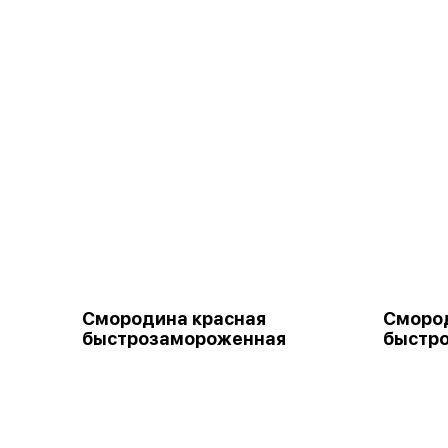
Смородина красная
Сморо
быстрозамороженная
быстр