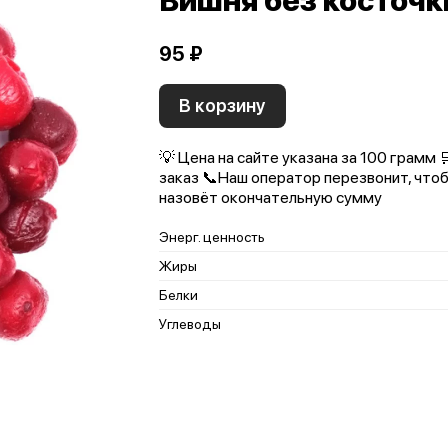
Вишня без косточ
95 ₽
В корзину
💡 Цена на сайте указана за 100 грамм
заказ 📞Наш оператор перезвонит, чтоб
назовёт окончательную сумму
Энерг. ценность
Жиры
Белки
Углеводы