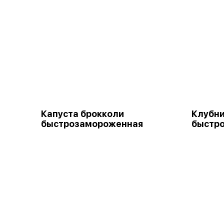
Капуста брокколи
Клубн
быстрозамороженная
быстр