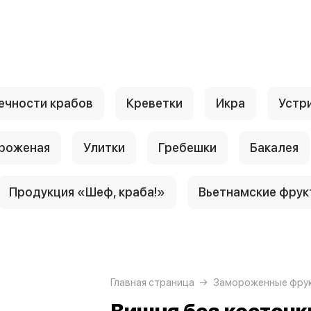
ечности крабов
Креветки
Икра
Устр
роженая
Улитки
Гребешки
Бакалея
Продукция «Шеф, краба!»
Вьетнамские фрук
Главная страница
Замороженные фрук